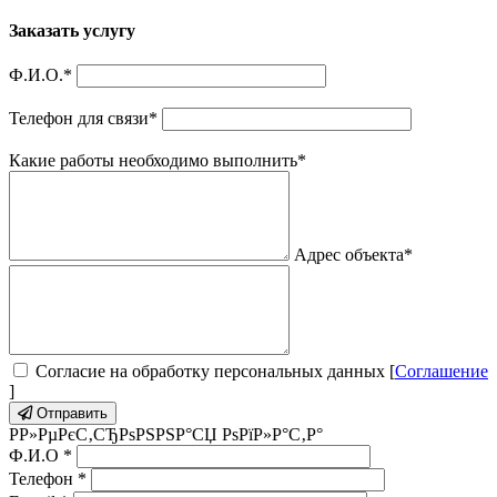
Заказать услугу
Ф.И.О.
*
Телефон для связи
*
Какие работы необходимо выполнить
*
Адрес объекта
*
Согласие на обработку персональных данных [
Соглашение
]
Отправить
Р­Р»РµРєС‚СЂРѕРЅРЅР°СЏ РѕРїР»Р°С‚Р°
Ф.И.О
*
Телефон
*