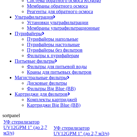
Система обратного осмоса RO4040
Мембраны обратного осмоса
Реагенты для обратного осмоса
Ультрафильтрация
Установки ультрафильтрации
Мембраны ультрафильтрационные
Пурифайеры
Пурифайеры напольные
Пурифайеры настольные
Пурифайеры без фильтров
Фильтры к пурифайерам
Питьевые фильтры
Фильтры для питьевой воды
Краны для питьевых фильтров
Магистральные фильтры
Дисковые фильтры
Фильтры Big Blue (BB)
Картриджи для фильтров
Комплекты картриджей
Картриджи Big Blue (BB)
sortpanel
УФ стерилизатор
UV12GPM 1" (до 2,7
УФ стерилизатор
м3/ч)
UV12GPM 1" (до 2,7 м3/ч)