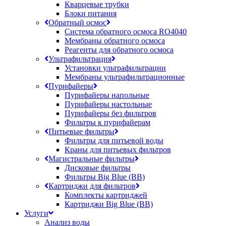
Кварцевые трубки
Блоки питания
Обратный осмос
Система обратного осмоса RO4040
Мембраны обратного осмоса
Реагенты для обратного осмоса
Ультрафильтрация
Установки ультрафильтрации
Мембраны ультрафильтрационные
Пурифайеры
Пурифайеры напольные
Пурифайеры настольные
Пурифайеры без фильтров
Фильтры к пурифайерам
Питьевые фильтры
Фильтры для питьевой воды
Краны для питьевых фильтров
Магистральные фильтры
Дисковые фильтры
Фильтры Big Blue (BB)
Картриджи для фильтров
Комплекты картриджей
Картриджи Big Blue (BB)
Услуги
Анализ воды