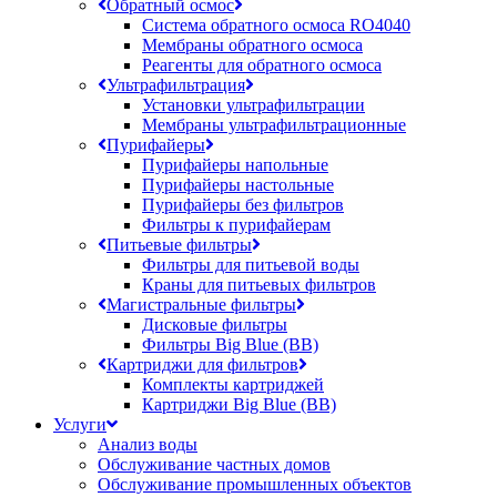
Обратный осмос
Система обратного осмоса RO4040
Мембраны обратного осмоса
Реагенты для обратного осмоса
Ультрафильтрация
Установки ультрафильтрации
Мембраны ультрафильтрационные
Пурифайеры
Пурифайеры напольные
Пурифайеры настольные
Пурифайеры без фильтров
Фильтры к пурифайерам
Питьевые фильтры
Фильтры для питьевой воды
Краны для питьевых фильтров
Магистральные фильтры
Дисковые фильтры
Фильтры Big Blue (BB)
Картриджи для фильтров
Комплекты картриджей
Картриджи Big Blue (BB)
Услуги
Анализ воды
Обслуживание частных домов
Обслуживание промышленных объектов