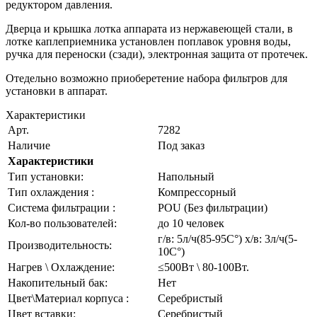
редуктором давления.
Дверца и крышка лотка аппарата из нержавеющей стали, в
лотке каплеприемника установлен поплавок уровня воды,
ручка для переноски (сзади), электронная защита от протечек.
Отедельно возможно приоберетение набора фильтров для
установки в аппарат.
Характеристики
Арт.
7282
Наличие
Под заказ
Характеристики
Тип установки:
Напольный
Тип охлаждения :
Компрессорный
Система фильтрации :
POU (Без фильтрации)
Кол-во пользователей:
до 10 человек
г/в: 5л/ч(85-95C°) х/в: 3л/ч(5-
Производительность:
10C°)
Нагрев \ Охлаждение:
≤500Вт \ 80-100Вт.
Накопительный бак:
Нет
Цвет\Материал корпуса :
Серебристый
Цвет вставки:
Серебристый