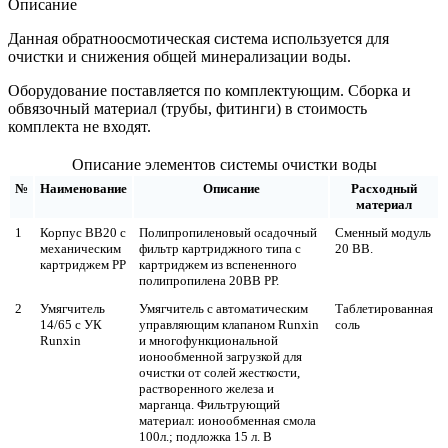
Описание
Данная обратноосмотическая система используется для
очистки и снижения общей минерализации воды.
Оборудование поставляется по комплектующим. Сборка и
обвязочный материал (трубы, фитинги) в стоимость
комплекта не входят.
Описание элементов системы очистки воды
№
Наименование
Описание
Расходный
материал
1
Корпус BB20 с
Полипропиленовый осадочный
Сменный модуль
механическим
фильтр картриджного типа с
20 ВВ.
картриджем РР
картриджем из вспененного
полипропилена 20ВВ РР.
2
Умягчитель
Умягчитель с автоматическим
Таблетированная
14/65 с УК
управляющим клапаном Runxin
соль
Runxin
и многофункциональной
ионообменной загрузкой для
очистки от солей жесткости,
растворенного железа и
марганца. Фильтрующий
материал: ионообменная смола
100л.; подложка 15 л. В