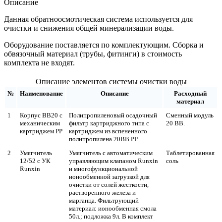
Описание
Данная обратноосмотическая система используется для
очистки и снижения общей минерализации воды.
Оборудование поставляется по комплектующим. Сборка и
обвязочный материал (трубы, фитинги) в стоимость
комплекта не входят.
Описание элементов системы очистки воды
№
Наименование
Описание
Расходный
материал
1
Корпус BB20 с
Полипропиленовый осадочный
Сменный модуль
механическим
фильтр картриджного типа с
20 ВВ.
картриджем РР
картриджем из вспененного
полипропилена 20ВВ РР.
2
Умягчитель
Умягчитель с автоматическим
Таблетированная
12/52 с УК
управляющим клапаном Runxin
соль
Runxin
и многофункциональной
ионообменной загрузкой для
очистки от солей жесткости,
растворенного железа и
марганца. Фильтрующий
материал: ионообменная смола
50л.; подложка 9л. В комплект