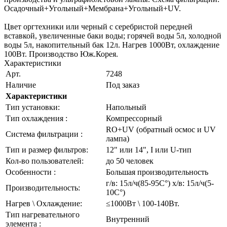
Осадочный+Угольный+Мембрана+Угольный+UV.
Цвет оргтехники или черный с серебристой передней
вставкой, увеличенные баки воды; горячей воды 5л, холодной
воды 5л, накопительный бак 12л. Нагрев 1000Вт, охлаждение
100Вт. Производство Юж.Корея.
Характеристики
Арт.
7248
Наличие
Под заказ
Характеристики
Тип установки:
Напольный
Тип охлаждения :
Компрессорный
RO+UV (обратный осмос и UV
Система фильтрации :
лампа)
Тип и размер фильтров:
12" или 14", I или U-тип
Кол-во пользователей:
до 50 человек
Особенности :
Большая производительность
г/в: 15л/ч(85-95C°) х/в: 15л/ч(5-
Производительность:
10C°)
Нагрев \ Охлаждение:
≤1000Вт \ 100-140Вт.
Тип нагревательного
Внутренний
элемента :