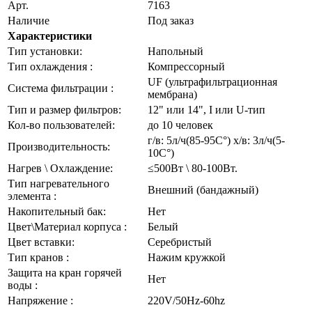
Арт.
7163
Наличие
Под заказ
Характеристики
Тип установки:
Напольный
Тип охлаждения :
Компрессорный
UF (ультрафильтрационная
Система фильтрации :
мембрана)
Тип и размер фильтров:
12" или 14", I или U-тип
Кол-во пользователей:
до 10 человек
г/в: 5л/ч(85-95C°) х/в: 3л/ч(5-
Производительность:
10C°)
Нагрев \ Охлаждение:
≤500Вт \ 80-100Вт.
Тип нагревательного
Внешний (бандажный)
элемента :
Накопительный бак:
Нет
Цвет\Материал корпуса :
Белый
Цвет вставки:
Серебристый
Тип кранов :
Нажим кружкой
Защита на кран горячей
Нет
воды :
Напряжение :
220V/50Hz-60hz