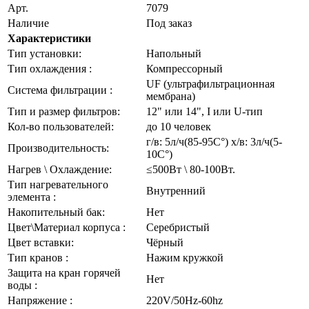
Арт.
7079
Наличие
Под заказ
Характеристики
Тип установки:
Напольный
Тип охлаждения :
Компрессорный
UF (ультрафильтрационная
Система фильтрации :
мембрана)
Тип и размер фильтров:
12" или 14", I или U-тип
Кол-во пользователей:
до 10 человек
г/в: 5л/ч(85-95C°) х/в: 3л/ч(5-
Производительность:
10C°)
Нагрев \ Охлаждение:
≤500Вт \ 80-100Вт.
Тип нагревательного
Внутренний
элемента :
Накопительный бак:
Нет
Цвет\Материал корпуса :
Серебристый
Цвет вставки:
Чёрный
Тип кранов :
Нажим кружкой
Защита на кран горячей
Нет
воды :
Напряжение :
220V/50Hz-60hz