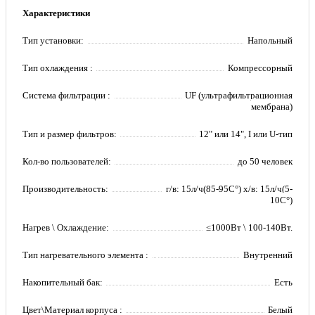
Характеристики
Тип установки:
Напольный
Тип охлаждения :
Компрессорный
Система фильтрации :
UF (ультрафильтрационная
мембрана)
Тип и размер фильтров:
12" или 14", I или U-тип
Кол-во пользователей:
до 50 человек
Производительность:
г/в: 15л/ч(85-95C°) х/в: 15л/ч(5-
10C°)
Нагрев \ Охлаждение:
≤1000Вт \ 100-140Вт.
Тип нагревательного элемента :
Внутренний
Накопительный бак:
Есть
Цвет\Материал корпуса :
Белый