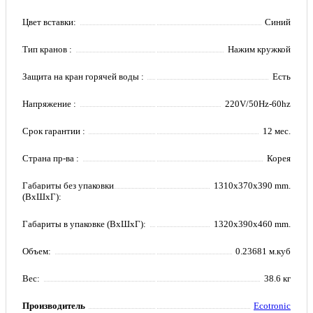
Цвет вставки:
Синий
Тип кранов :
Нажим кружкой
Защита на кран горячей воды :
Есть
Напряжение :
220V/50Hz-60hz
Срок гарантии :
12 мес.
Страна пр-ва :
Корея
Габариты без упаковки
1310x370x390 mm.
(ВxШxГ):
Габариты в упаковке (ВxШxГ):
1320x390x460 mm.
Объем:
0.23681 м.куб
Вес:
38.6 кг
Производитель
Ecotronic