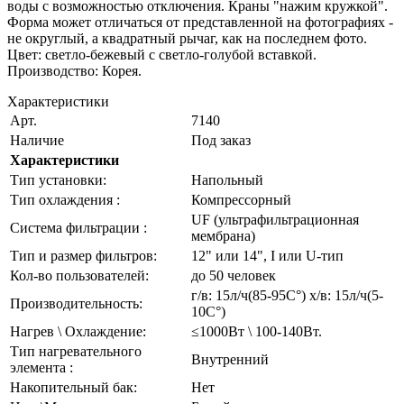
воды с возможностью отключения. Краны "нажим кружкой".
Форма может отличаться от представленной на фотографиях -
не округлый, а квадратный рычаг, как на последнем фото.
Цвет: светло-бежевый с светло-голубой вставкой.
Производство: Корея.
Характеристики
Арт.
7140
Наличие
Под заказ
Характеристики
Тип установки:
Напольный
Тип охлаждения :
Компрессорный
UF (ультрафильтрационная
Система фильтрации :
мембрана)
Тип и размер фильтров:
12" или 14", I или U-тип
Кол-во пользователей:
до 50 человек
г/в: 15л/ч(85-95C°) х/в: 15л/ч(5-
Производительность:
10C°)
Нагрев \ Охлаждение:
≤1000Вт \ 100-140Вт.
Тип нагревательного
Внутренний
элемента :
Накопительный бак:
Нет