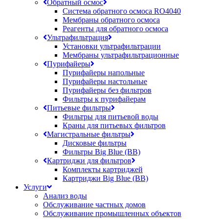
Обратный осмос
Система обратного осмоса RO4040
Мембраны обратного осмоса
Реагенты для обратного осмоса
Ультрафильтрация
Установки ультрафильтрации
Мембраны ультрафильтрационные
Пурифайеры
Пурифайеры напольные
Пурифайеры настольные
Пурифайеры без фильтров
Фильтры к пурифайерам
Питьевые фильтры
Фильтры для питьевой воды
Краны для питьевых фильтров
Магистральные фильтры
Дисковые фильтры
Фильтры Big Blue (BB)
Картриджи для фильтров
Комплекты картриджей
Картриджи Big Blue (BB)
Услуги
Анализ воды
Обслуживание частных домов
Обслуживание промышленных объектов