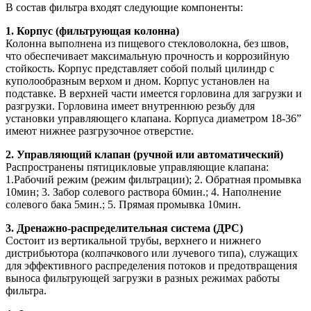
В состав фильтра входят следующие компоненты:
1. Корпус (фильтрующая колонна)
Колонна выполнена из пищевого стекловолокна, без швов,
что обеспечивает максимальную прочность и коррозийную
стойкость. Корпус представляет собой полый цилиндр с
куполообразным верхом и дном. Корпус установлен на
подставке. В верхней части имеется горловина для загрузки и
разгрузки. Горловина имеет внутреннюю резьбу для
установки управляющего клапана. Корпуса диаметром 18-36”
имеют нижнее разгрузочное отверстие.
2. Управляющий клапан (ручной или автоматический)
Распространены пятицикловые управляющие клапана:
1.Рабочий режим (режим фильтрации); 2. Обратная промывка
10мин; 3. Забор солевого раствора 60мин.; 4. Наполнение
солевого бака 5мин.; 5. Прямая промывка 10мин.
3. Дренажно-распределительная система (ДРС)
Состоит из вертикальной трубы, верхнего и нижнего
дистрибьютора (колпачкового или лучевого типа), служащих
для эффективного распределения потоков и предотвращения
выноса фильтрующей загрузки в разных режимах работы
фильтра.